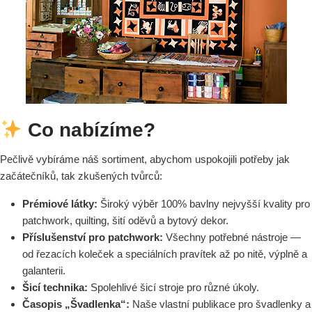
Co nabízíme?
Pečlivě vybíráme náš sortiment, abychom uspokojili potřeby jak
začátečníků, tak zkušených tvůrců:
Prémiové látky:
Široký výběr 100% bavlny nejvyšší kvality pro
patchwork, quilting, šití oděvů a bytový dekor.
Příslušenství pro patchwork:
Všechny potřebné nástroje —
od řezacích koleček a speciálních pravítek až po nitě, výplně a
galanterii.
Šicí technika:
Spolehlivé šicí stroje pro různé úkoly.
Časopis „Švadlenka“:
Naše vlastní publikace pro švadlenky a