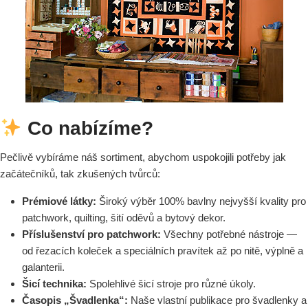
Co nabízíme?
Pečlivě vybíráme náš sortiment, abychom uspokojili potřeby jak
začátečníků, tak zkušených tvůrců:
Prémiové látky:
Široký výběr 100% bavlny nejvyšší kvality pro
patchwork, quilting, šití oděvů a bytový dekor.
Příslušenství pro patchwork:
Všechny potřebné nástroje —
od řezacích koleček a speciálních pravítek až po nitě, výplně a
galanterii.
Šicí technika:
Spolehlivé šicí stroje pro různé úkoly.
Časopis „Švadlenka“:
Naše vlastní publikace pro švadlenky a