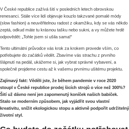
V České republice zažívá šití v posledních letech obrovskou
renesanci. Stále více lidí objevuje kouzlo takzvané pomalé módy
(slow fashion) a neuvěřitelnou radost z okamžiku, kdy se vás někdo
zeptá, odkud máte tu krásnou tašku nebo sukni, a vy můžete hrdě
odpovědět: „Tohle jsem si ušila sama!“
Tento ultimátní průvodce vás krok za krokem provede vším, co
potřebujete do začátků vědět. Zbavíme vás strachu z prvního
šlápnutí na pedál, ukážeme si, jak vybrat správné vybavení, a
společně projdeme cestu až k vašemu prvnímu ušitému projektu.
Zajímavý fakt: Věděli jste, že během pandemie v roce 2020
stoupl v České republice prodej šicích strojů o více než 300%?
Šití už dávno není jen zapomenutý koníček našich babiček.
Stalo se moderním způsobem, jak vyjádřit svou vlastní
kreativitu, snížit ekologickou stopu a aktivně podpořit udržitelný
životní styl.