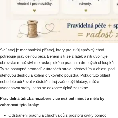
Šicí stroj je mechanický přístroj, který pro svůj správný chod
potřebuje pravidelnou péči. Během šití se z látek a nití uvolňuje
obrovské množství mikroskopického prachu a drobných chloupků.
Ty se postupně hromadí v útrobách stroje, především v oblasti pod
stehovou deskou a kolem cívkového pouzdra. Pokud tuto oblast
nebudete udržovat v čistotě, stroj začne být hlučný, může
vynechávat stehy, nebo se dokonce úplně zasekne.
Pravidelná údržba nezabere více než pět minut a měla by
zahrnovat tyto kroky:
Odstranění prachu a chuchvalců z prostoru cívky pomocí