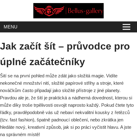
Skip
to
content
MENU
Jak začít šít – průvodce pro
úplné začátečníky
Šití se na první pohled může zdát jako složitá magie. Vidíte
nekonečné množství nití, složité papírové střihy a stroje, které
nováčkům často připadají jako složité přístroje z jiné planety.
Pravdou ale je, že šití je praktická a nádherná dovednost, kterou si
může díky troše trpělivosti osvojit naprosto každý. Pokud čtete tyto
řádky, pravděpodobně vás už nebaví nekvalitní kousky z řetězců
(tzv. fast fashion), špatně padnoucí oblečení, nebo zkrátka jen
hledáte nový, kreativní způsob, jak si po práci vyčistit hlavu. A jste
na správném místě!