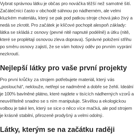
Vybrat správnou látku je občas pro nováčka těžší než samotné šití.
Začátečníci často v obchodě sáhnou po nádherném, ale velmi
kluzkém materiálu, který se pak pod patkou stroje chová jako živý a
nedá se zkrotit. Pro začátek je klíčové pochopit alespoň základy:
látka se skládá z osnovy (pevné nitě napnuté podélně) a útku (nitě,
které se proplétají osnovou zleva doprava). Správné položení střihu
po směru osnovy zajistí, že se vám hotový oděv po prvním vyprání
nezkroutí.
Nejlepší látky pro vaše první projekty
Pro první krůčky za strojem potřebujete materiál, který vás
„poslouchá“, neklouže, netřepí se nadměrně a dobře se žehlí. Ideální
je 100% bavlněné plátno, které najdete v tisících nádherných vzorů a
neuvěřitelně snadno se s ním manipuluje. Skvělou a ekologickou
volbou je také len, který se sice o něco více mačká, ale pod strojem
je krásně stabilní, přirozeně prodyšný a velmi odolný.
Látky, kterým se na začátku raději