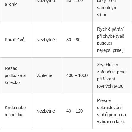
Nezbytné
50 – 100
látky před
a jehly
samotným
šitím
Rychlé párání
při chybě (váš
Párač švů
Nezbytné
30 – 80
budoucí
nejlepší přítel)
Zrychluje a
Řezací
zpřesňuje práci
podložka a
Volitelné
400 – 1000
při řezání
kolečko
rovných tvarů
Přesné
Křída nebo
obkreslování
Nezbytné
40 – 120
mizící fix
střihů přímo na
vybranou látku