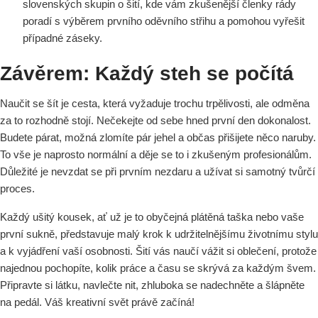
slovenských skupin o šití, kde vám zkušenější členky rády
poradí s výběrem prvního oděvního střihu a pomohou vyřešit
případné záseky.
Závěrem: Každý steh se počítá
Naučit se šít je cesta, která vyžaduje trochu trpělivosti, ale odměna
za to rozhodně stojí. Nečekejte od sebe hned první den dokonalost.
Budete párat, možná zlomíte pár jehel a občas přišijete něco naruby.
To vše je naprosto normální a děje se to i zkušeným profesionálům.
Důležité je nevzdat se při prvním nezdaru a užívat si samotný tvůrčí
proces.
Každý ušitý kousek, ať už je to obyčejná plátěná taška nebo vaše
první sukně, představuje malý krok k udržitelnějšímu životnímu stylu
a k vyjádření vaší osobnosti. Šití vás naučí vážit si oblečení, protože
najednou pochopíte, kolik práce a času se skrývá za každým švem.
Připravte si látku, navlečte nit, zhluboka se nadechněte a šlápněte
na pedál. Váš kreativní svět právě začíná!