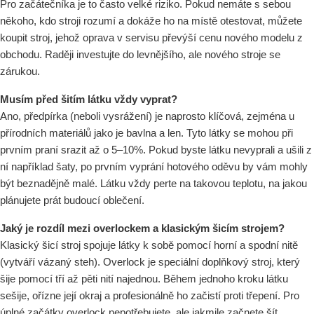
Pro začátečníka je to často velké riziko. Pokud nemáte s sebou
někoho, kdo stroji rozumí a dokáže ho na místě otestovat, můžete
koupit stroj, jehož oprava v servisu převýší cenu nového modelu z
obchodu. Raději investujte do levnějšího, ale nového stroje se
zárukou.
Musím před šitím látku vždy vyprat?
Ano, předpírka (neboli vysrážení) je naprosto klíčová, zejména u
přírodních materiálů jako je bavlna a len. Tyto látky se mohou při
prvním praní srazit až o 5–10%. Pokud byste látku nevyprali a ušili z
ní například šaty, po prvním vyprání hotového oděvu by vám mohly
být beznadějně malé. Látku vždy perte na takovou teplotu, na jakou
plánujete prát budoucí oblečení.
Jaký je rozdíl mezi overlockem a klasickým šicím strojem?
Klasický šicí stroj spojuje látky k sobě pomocí horní a spodní nitě
(vytváří vázaný steh). Overlock je speciální doplňkový stroj, který
šije pomocí tří až pěti nití najednou. Během jednoho kroku látku
sešije, ořízne její okraj a profesionálně ho začistí proti třepení. Pro
úplné začátky overlock nepotřebujete, ale jakmile začnete šít