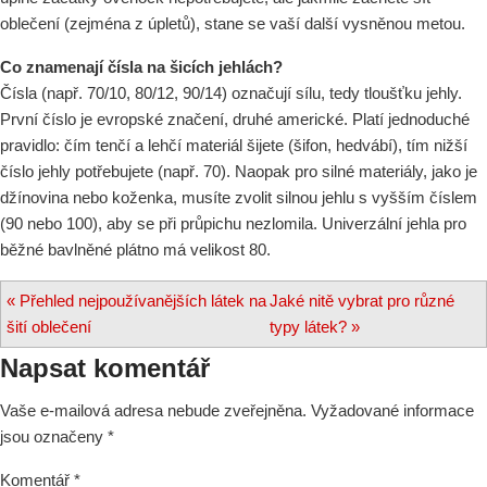
oblečení (zejména z úpletů), stane se vaší další vysněnou metou.
Co znamenají čísla na šicích jehlách?
Čísla (např. 70/10, 80/12, 90/14) označují sílu, tedy tloušťku jehly.
První číslo je evropské značení, druhé americké. Platí jednoduché
pravidlo: čím tenčí a lehčí materiál šijete (šifon, hedvábí), tím nižší
číslo jehly potřebujete (např. 70). Naopak pro silné materiály, jako je
džínovina nebo koženka, musíte zvolit silnou jehlu s vyšším číslem
(90 nebo 100), aby se při průpichu nezlomila. Univerzální jehla pro
běžné bavlněné plátno má velikost 80.
Navigace
«
Přehled nejpoužívanějších látek na
Jaké nitě vybrat pro různé
šití oblečení
typy látek?
»
pro
Napsat komentář
příspěvek
Vaše e-mailová adresa nebude zveřejněna.
Vyžadované informace
jsou označeny
*
Komentář
*