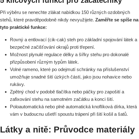
5 klíčových funkcí pro začátečníky
Při výběru se nenechte zlákat nabídkou 150 různých ozdobných
stehů, které pravděpodobně nikdy nevyužijete.
Zaměřte se spíše na
tyto praktické funkce:
Rovný a entlovací (cik-cak) steh pro základní spojování látek a
bezpečné začišťování okrajů proti třepení.
Možnost plynulé regulace délky a šířky stehu pro dokonalé
přizpůsobení různým typům látek.
Volné rameno, které po odejmutí schránky na příslušenství
umožňuje snadné šití úzkých částí, jako jsou nohavice nebo
rukávy.
Zpětný chod v podobě tlačítka nebo páčky pro zapošití a
zafixování stehu na samotném začátku a konci šití.
Poloautomatická nebo plně automatická knoflíková dírka, která
vám v budoucnu ušetří spoustu trápení při šití košil a šatů.
Látky a nitě: Průvodce materiály