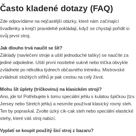
Často kladené dotazy (FAQ)
Zde odpovídáme na nejčastější otázky, které nám začínající
švadlenky a krejčí pravidelně pokládají, když se chystají pořídit si
svůj první stroj.
Jak dlouho trvá naučit se šít?
Základy (navlečení stroje a ušití jednoduché tašky) se naučíte za
jediné odpoledne. Ušití první nositelné sukně nebo trička obvykle
zvládnete po několika týdnech občasného tréninku. Mistrovské
zvládnutí složitých střihů je pak cestou na celý život.
Mohu šít úplety (tričkovinu) na klasickém stroji?
Ano, jde to! Potřebujete k tomu speciální jehlu s kulatou špičkou (tzv.
Jersey nebo Stretch jehlu) a nesmíte používat klasický rovný steh.
Ten by popraskal. Zvolte úzký cik-cak steh nebo speciální elastické
stehy, které váš stroj nabízí.
Vyplatí se koupit použitý šicí stroj z bazaru?