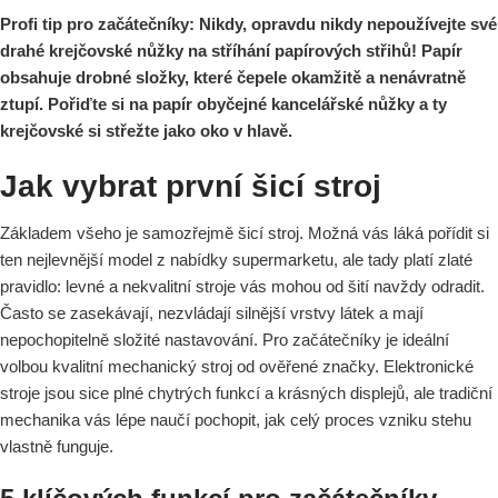
Profi tip pro začátečníky: Nikdy, opravdu nikdy nepoužívejte své
drahé krejčovské nůžky na stříhání papírových střihů! Papír
obsahuje drobné složky, které čepele okamžitě a nenávratně
ztupí. Pořiďte si na papír obyčejné kancelářské nůžky a ty
krejčovské si střežte jako oko v hlavě.
Jak vybrat první šicí stroj
Základem všeho je samozřejmě šicí stroj. Možná vás láká pořídit si
ten nejlevnější model z nabídky supermarketu, ale tady platí zlaté
pravidlo: levné a nekvalitní stroje vás mohou od šití navždy odradit.
Často se zasekávají, nezvládají silnější vrstvy látek a mají
nepochopitelně složité nastavování. Pro začátečníky je ideální
volbou kvalitní mechanický stroj od ověřené značky. Elektronické
stroje jsou sice plné chytrých funkcí a krásných displejů, ale tradiční
mechanika vás lépe naučí pochopit, jak celý proces vzniku stehu
vlastně funguje.