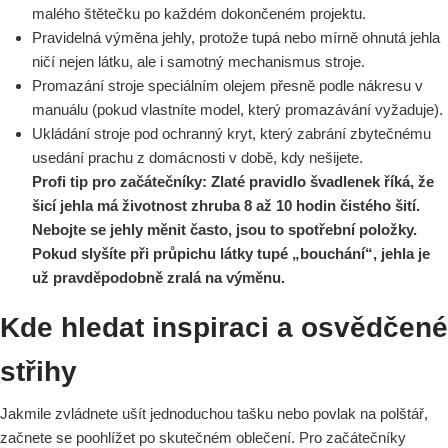
malého štětečku po každém dokončeném projektu.
Pravidelná výměna jehly, protože tupá nebo mírně ohnutá jehla
ničí nejen látku, ale i samotný mechanismus stroje.
Promazání stroje speciálním olejem přesně podle nákresu v
manuálu (pokud vlastníte model, který promazávání vyžaduje).
Ukládání stroje pod ochranný kryt, který zabrání zbytečnému
usedání prachu z domácnosti v době, kdy nešijete.
Profi tip pro začátečníky: Zlaté pravidlo švadlenek říká, že
šicí jehla má životnost zhruba 8 až 10 hodin čistého šití.
Nebojte se jehly měnit často, jsou to spotřební položky.
Pokud slyšíte při průpichu látky tupé „bouchání“, jehla je
už pravděpodobně zralá na výměnu.
Kde hledat inspiraci a osvědčené
střihy
Jakmile zvládnete ušít jednoduchou tašku nebo povlak na polštář,
začnete se poohlížet po skutečném oblečení. Pro začátečníky