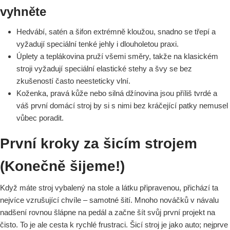
vyhněte
Hedvábí, satén a šifon extrémně kloužou, snadno se třepí a
vyžadují speciální tenké jehly i dlouholetou praxi.
Úplety a teplákovina pruží všemi směry, takže na klasickém
stroji vyžadují speciální elastické stehy a švy se bez
zkušeností často neesteticky vlní.
Koženka, pravá kůže nebo silná džínovina jsou příliš tvrdé a
váš první domácí stroj by si s nimi bez kráčející patky nemusel
vůbec poradit.
První kroky za šicím strojem
(Konečně šijeme!)
Když máte stroj vybalený na stole a látku připravenou, přichází ta
nejvíce vzrušující chvíle – samotné šití. Mnoho nováčků v návalu
nadšení rovnou šlápne na pedál a začne šít svůj první projekt na
čisto. To je ale cesta k rychlé frustraci. Šicí stroj je jako auto; nejprve