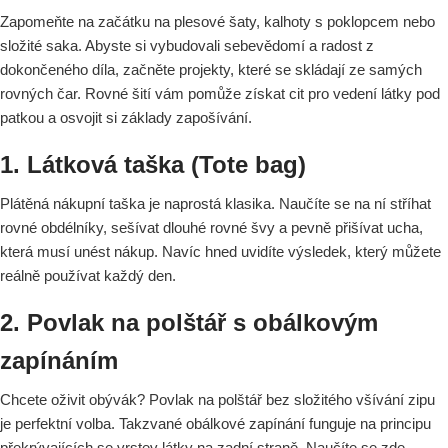
Zapomeňte na začátku na plesové šaty, kalhoty s poklopcem nebo
složité saka. Abyste si vybudovali sebevědomí a radost z
dokončeného díla, začněte projekty, které se skládají ze samých
rovných čar. Rovné šití vám pomůže získat cit pro vedení látky pod
patkou a osvojit si základy zapošívání.
1. Látková taška (Tote bag)
Plátěná nákupní taška je naprostá klasika. Naučíte se na ní stříhat
rovné obdélníky, sešívat dlouhé rovné švy a pevně přišívat ucha,
která musí unést nákup. Navíc hned uvidíte výsledek, který můžete
reálně používat každý den.
2. Povlak na polštář s obálkovým
zapínáním
Chcete oživit obývák? Povlak na polštář bez složitého všívání zipu
je perfektní volba. Takzvané obálkové zapínání funguje na principu
překrývajících se vrstev látky na zadní straně. Naučíte se zde