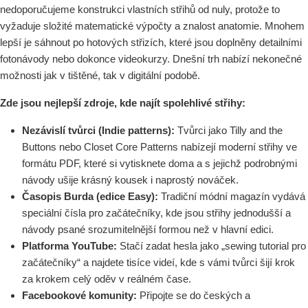
nedoporučujeme konstrukci vlastních střihů od nuly, protože to
vyžaduje složité matematické výpočty a znalost anatomie. Mnohem
lepší je sáhnout po hotových střizích, které jsou doplněny detailními
fotonávody nebo dokonce videokurzy. Dnešní trh nabízí nekonečné
možnosti jak v tištěné, tak v digitální podobě.
Zde jsou nejlepší zdroje, kde najít spolehlivé střihy:
Nezávislí tvůrci (Indie patterns):
Tvůrci jako Tilly and the
Buttons nebo Closet Core Patterns nabízejí moderní střihy ve
formátu PDF, které si vytisknete doma a s jejichž podrobnými
návody ušije krásný kousek i naprostý nováček.
Časopis Burda (edice Easy):
Tradiční módní magazín vydává
speciální čísla pro začátečníky, kde jsou střihy jednodušší a
návody psané srozumitelnější formou než v hlavní edici.
Platforma YouTube:
Stačí zadat hesla jako „sewing tutorial pro
začátečníky“ a najdete tisíce videí, kde s vámi tvůrci šijí krok
za krokem celý oděv v reálném čase.
Facebookové komunity:
Připojte se do českých a