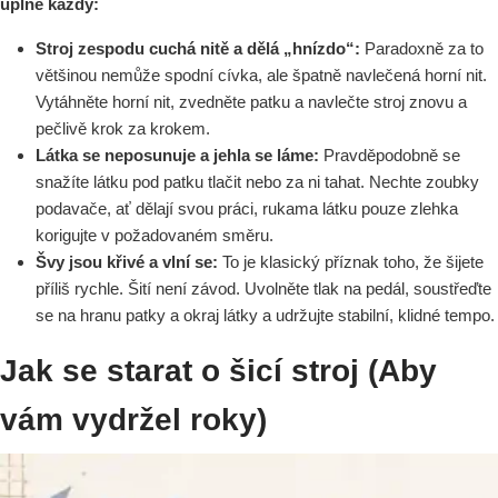
úplně každý:
Stroj zespodu cuchá nitě a dělá „hnízdo“:
Paradoxně za to
většinou nemůže spodní cívka, ale špatně navlečená horní nit.
Vytáhněte horní nit, zvedněte patku a navlečte stroj znovu a
pečlivě krok za krokem.
Látka se neposunuje a jehla se láme:
Pravděpodobně se
snažíte látku pod patku tlačit nebo za ni tahat. Nechte zoubky
podavače, ať dělají svou práci, rukama látku pouze zlehka
korigujte v požadovaném směru.
Švy jsou křivé a vlní se:
To je klasický příznak toho, že šijete
příliš rychle. Šití není závod. Uvolněte tlak na pedál, soustřeďte
se na hranu patky a okraj látky a udržujte stabilní, klidné tempo.
Jak se starat o šicí stroj (Aby
vám vydržel roky)