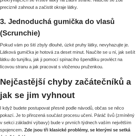
precizně zahnout a začistit okraje látky.
3. Jednoduchá gumička do vlasů
(Scrunchie)
Pokud vám po šití zbyly dlouhé, úzké pruhy látky, nevyhazujte je.
Látková gumička je hotová za deset minut. Naučíte se u ní, jak sešít
látku do tunýlku, jak ji pomocí spínacího špendlíku provléct na
lícovou stranu a jak pracovat s vloženou pruženkou.
Nejčastější chyby začátečníků a
jak se jim vyhnout
I když budete postupovat přesně podle návodů, občas se něco
pokazí. Je to přirozená součást procesu učení. Páráč švů (zmíněný
v sekci základní výbavy) bude v prvních týdnech vaším největším
spojencem.
Zde jsou tři klasické problémy, se kterými se setká