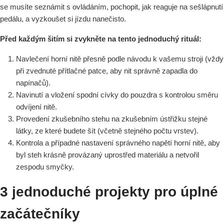
se musíte seznámit s ovládáním, pochopit, jak reaguje na sešlápnutí
pedálu, a vyzkoušet si jízdu nanečisto.
Před každým šitím si zvykněte na tento jednoduchý rituál:
Navlečení horní nitě přesně podle návodu k vašemu stroji (vždy
při zvednuté přítlačné patce, aby nit správně zapadla do
napínačů).
Navinutí a vložení spodní cívky do pouzdra s kontrolou směru
odvíjení nitě.
Provedení zkušebního stehu na zkušebním ústřižku stejné
látky, ze které budete šít (včetně stejného počtu vrstev).
Kontrola a případné nastavení správného napětí horní nitě, aby
byl steh krásně provázaný uprostřed materiálu a netvořil
zespodu smyčky.
3 jednoduché projekty pro úplné
začátečníky